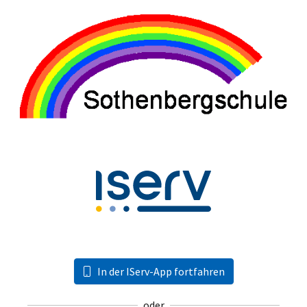
In der IServ-App fortfahren
oder