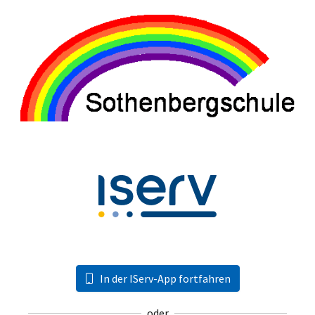
In der IServ-App fortfahren
oder